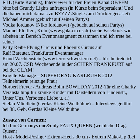
RTL (Birte Karalus), Interviewer für den Freien Kanal OF/FFM
bitte bei Grundy Lights anfragen (in Kürze beim Supertalent! Und
die haben mich damals zu BZZZZ-Singles am Drücker gecastet)
Michael Ammer (gebucht auf seinen Partys)
Vodka Iordanov (Niko Iordanow) (gebucht auf seinen Partys)
Manuel Pfeiffer , Köln (www.gala-circus.de) siehe Facebook wir
arbeiten im Bereich Eventmanagment zusammen und ich trete bei
seiner
Party Reihe Flying Circus und Phoenix Circus auf
Ralf Bareuter, Frankfurter Eventmanager
Knud Wechtenstein (www.terrorschwestern.net) – für ihn trete ich
am 20.07. CSD Wochenende in der SCHIRN FRANKFURT auf
bei der GLAM!
Brigitte Blamage – SUPERDRAG KARLRUHE 2012
Teilnehmerin (einzige Frau)
Norbert Freyer / Andreas Bohn BOWLDAY 2012 (für eine Charity
Veranstaltung für kranke Kinder mit Darstellern von Lindenstr.,
Unter Uns, Verbotene Liebe u. a.)
Stefan Mündlein (Gerdas Kleine Weltbühne) – Interviews geführt
bei 38. Geb. Gerdas Kleine Weltbühne
Zusatz von Carmen:
Ich bin Germanys one&only FAUX QUEEN (weibliche Drag-
Queen)
Host / Model-Posing / Extrem-Heels 30 cm / Extrem Make-Up (bei