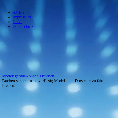
AGB´s
Impressum
Links
Datenschutz
Modelagentur - Models buchen
Buchen sie bei uns zuverlässig Models und Darsteller zu fairen
Preisen!