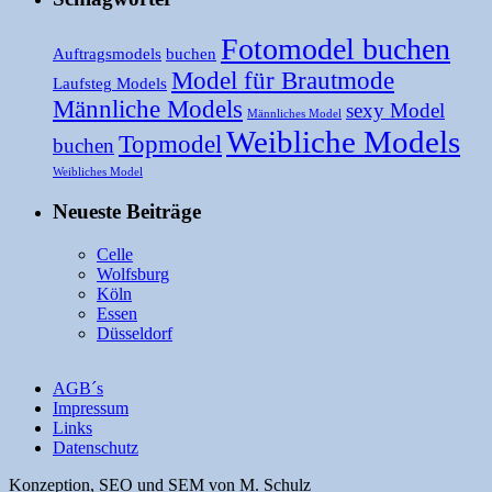
Fotomodel buchen
Auftragsmodels
buchen
Model für Brautmode
Laufsteg Models
Männliche Models
sexy Model
Männliches Model
Weibliche Models
Topmodel
buchen
Weibliches Model
Neueste Beiträge
Celle
Wolfsburg
Köln
Essen
Düsseldorf
AGB´s
Impressum
Links
Datenschutz
Konzeption, SEO und SEM von M. Schulz