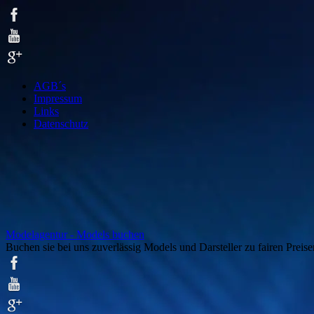
AGB´s
Impressum
Links
Datenschutz
Modelagentur - Models buchen
Buchen sie bei uns zuverlässig Models und Darsteller zu fairen Preise