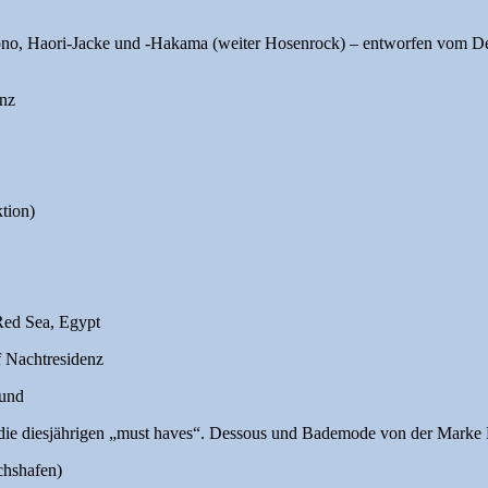
no, Haori-Jacke und -Hakama (weiter Hosenrock) – entworfen vom Desi
nz
tion)
Red Sea, Egypt
f Nachtresidenz
und
die diesjährigen „must haves“. Dessous und Bademode von der Marke 
chshafen)