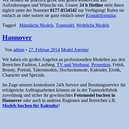
Anforderungen und Wünsche ein. Unsere
24 h Hotline
steht ihnen
täglich unter der Nummer
0177-8534542
zur Verfügung! Rufen sie
einfach an oder nutzen sie ganz einfach unser
Kontaktformular
.
Tagged
Männliche Models
,
Topmodel
,
Weibliche Models
Hannover
Von
admin
•
27. Februar 2014
Model Agentur
Wir haben ein großes Angebot an professionellen Modellen aus den
Bereichen Fashion, Laufsteg,
TV und Werbung
,
Promotion
, Fetish,
Beauty, Portrait, Tattoomodels, Hochzeitsmode, Kalender, Erotik,
Character und Specials.
Im Zuge unseres kostenlosen 24/h Service und Beratungsservice für
erfolgreiche Auftragsarbeiten können sie in der Topmodelfabrik
zuverlässig und sicher ihr gewünschtes
Fotomodel buchen in
Hannover
oder auch in anderen Regionen und Bereichen z.B.
Models buchen für Kalender
!