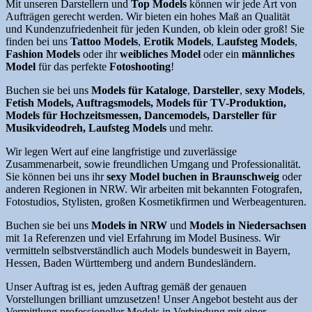
Mit unseren Darstellern und
Top Models
können wir jede Art von
Aufträgen gerecht werden. Wir bieten ein hohes Maß an Qualität
und Kundenzufriedenheit für jeden Kunden, ob klein oder groß! Sie
finden bei uns
Tattoo Models
,
Erotik Models
,
Laufsteg Models
,
Fashion Models
oder ihr
weibliches Model
oder ein
männliches
Model
für das perfekte
Fotoshooting
!
Buchen sie bei uns
Models für Kataloge
,
Darsteller
,
sexy Models
,
Fetish Models, Auftragsmodels, Models für TV-Produktion,
Models für Hochzeitsmessen,
Dancemodels, Darsteller für
Musikvideodreh, Laufsteg Models
und mehr.
Wir legen Wert auf eine langfristige und zuverlässige
Zusammenarbeit, sowie freundlichen Umgang und Professionalität.
Sie können bei uns ihr
sexy Model buchen in Braunschweig
oder
anderen Regionen in NRW. Wir arbeiten mit bekannten Fotografen,
Fotostudios, Stylisten, großen Kosmetikfirmen und Werbeagenturen.
Buchen sie bei uns
Models in NRW
und
Models in Niedersachsen
mit 1a Referenzen und viel Erfahrung im Model Business. Wir
vermitteln selbstverständlich auch Models bundesweit in Bayern,
Hessen, Baden Württemberg und andern Bundesländern.
Unser Auftrag ist es, jeden Auftrag gemäß der genauen
Vorstellungen brilliant umzusetzen! Unser Angebot besteht aus der
Vermittlung professioneller Models in Verbindung mit einer