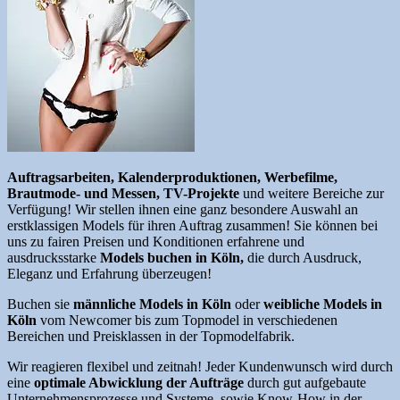
Auftragsarbeiten, Kalenderproduktionen, Werbefilme,
Brautmode- und Messen, TV-Projekte
und weitere Bereiche zur
Verfügung! Wir stellen ihnen eine ganz besondere Auswahl an
erstklassigen Models für ihren Auftrag zusammen! Sie können bei
uns zu fairen Preisen und Konditionen erfahrene und
ausdrucksstarke
Models buchen in Köln,
die durch Ausdruck,
Eleganz und Erfahrung überzeugen!
Buchen sie
männliche Models in Köln
oder
weibliche Models in
Köln
vom Newcomer bis zum Topmodel in verschiedenen
Bereichen und Preisklassen in der Topmodelfabrik.
Wir reagieren flexibel und zeitnah! Jeder Kundenwunsch wird durch
eine
optimale Abwicklung der Aufträge
durch gut aufgebaute
Unternehmensprozesse und Systeme, sowie Know-How in der