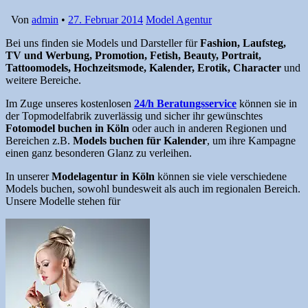
Von
admin
•
27. Februar 2014
Model Agentur
Bei uns finden sie Models und Darsteller für
Fashion, Laufsteg,
TV und Werbung, Promotion, Fetish, Beauty, Portrait,
Tattoomodels, Hochzeitsmode, Kalender, Erotik, Character
und
weitere Bereiche.
Im Zuge unseres kostenlosen
24/h Beratungsservice
können sie in
der Topmodelfabrik zuverlässig und sicher ihr gewünschtes
Fotomodel buchen in Köln
oder auch in anderen Regionen und
Bereichen z.B.
Models buchen für Kalender
, um ihre Kampagne
einen ganz besonderen Glanz zu verleihen.
In unserer
Modelagentur in Köln
können sie viele verschiedene
Models buchen, sowohl bundesweit als auch im regionalen Bereich.
Unsere Modelle stehen für