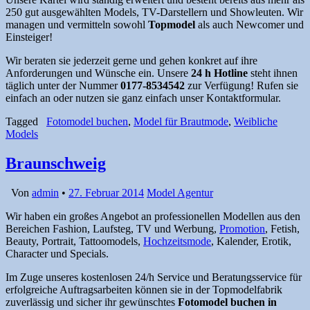
250 gut ausgewählten Models, TV-Darstellern und Showleuten. Wir
managen und vermitteln sowohl
Topmodel
als auch Newcomer und
Einsteiger!
Wir beraten sie jederzeit gerne und gehen konkret auf ihre
Anforderungen und Wünsche ein. Unsere
24 h Hotline
steht ihnen
täglich unter der Nummer
0177-8534542
zur Verfügung! Rufen sie
einfach an oder nutzen sie ganz einfach unser Kontaktformular.
Tagged
Fotomodel buchen
,
Model für Brautmode
,
Weibliche
Models
Braunschweig
Von
admin
•
27. Februar 2014
Model Agentur
Wir haben ein großes Angebot an professionellen Modellen aus den
Bereichen Fashion, Laufsteg, TV und Werbung,
Promotion
, Fetish,
Beauty, Portrait, Tattoomodels,
Hochzeitsmode
, Kalender, Erotik,
Character und Specials.
Im Zuge unseres kostenlosen 24/h Service und Beratungsservice für
erfolgreiche Auftragsarbeiten können sie in der Topmodelfabrik
zuverlässig und sicher ihr gewünschtes
Fotomodel buchen in