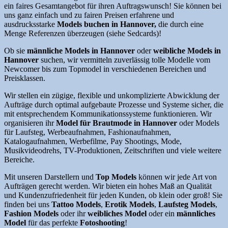
ein faires Gesamtangebot für ihren Auftragswunsch! Sie können bei
uns ganz einfach und zu fairen Preisen erfahrene und
ausdrucksstarke
Models buchen in Hannover,
die durch eine
Menge Referenzen überzeugen (siehe Sedcards)!
Ob sie
männliche Models in Hannover
oder
weibliche Models in
Hannover
suchen, wir vermitteln zuverlässig tolle Modelle vom
Newcomer bis zum Topmodel in verschiedenen Bereichen und
Preisklassen.
Wir stellen ein zügige, flexible und unkomplizierte Abwicklung der
Aufträge durch optimal aufgebaute Prozesse und Systeme sicher, die
mit entsprechendem Kommunikationssysteme funktionieren. Wir
organisieren ihr
Model für Brautmode in Hannover
oder Models
für Laufsteg, Werbeaufnahmen, Fashionaufnahmen,
Katalogaufnahmen, Werbefilme, Pay Shootings, Mode,
Musikvideodrehs, TV-Produktionen, Zeitschriften und viele weitere
Bereiche.
Mit unseren Darstellern und
Top Models
können wir jede Art von
Aufträgen gerecht werden. Wir bieten ein hohes Maß an Qualität
und Kundenzufriedenheit für jeden Kunden, ob klein oder groß! Sie
finden bei uns
Tattoo Models
,
Erotik Models
,
Laufsteg Models
,
Fashion Models
oder ihr
weibliches Model
oder ein
männliches
Model
für das perfekte
Fotoshooting
!