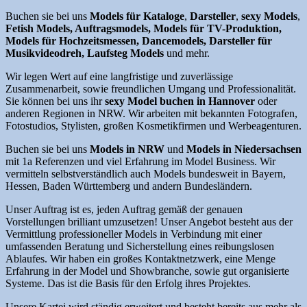
Buchen sie bei uns
Models für Kataloge
,
Darsteller
,
sexy Models
,
Fetish Models, Auftragsmodels, Models für TV-Produktion,
Models für Hochzeitsmessen,
Dancemodels, Darsteller für
Musikvideodreh, Laufsteg Models
und mehr.
Wir legen Wert auf eine langfristige und zuverlässige
Zusammenarbeit, sowie freundlichen Umgang und Professionalität.
Sie können bei uns ihr
sexy Model buchen in Hannover
oder
anderen Regionen in NRW. Wir arbeiten mit bekannten Fotografen,
Fotostudios, Stylisten, großen Kosmetikfirmen und Werbeagenturen.
Buchen sie bei uns
Models in NRW
und
Models in Niedersachsen
mit 1a Referenzen und viel Erfahrung im Model Business. Wir
vermitteln selbstverständlich auch Models bundesweit in Bayern,
Hessen, Baden Württemberg und andern Bundesländern.
Unser Auftrag ist es, jeden Auftrag gemäß der genauen
Vorstellungen brilliant umzusetzen! Unser Angebot besteht aus der
Vermittlung professioneller Models in Verbindung mit einer
umfassenden Beratung und Sicherstellung eines reibungslosen
Ablaufes. Wir haben ein großes Kontaktnetzwerk, eine Menge
Erfahrung in der Model und Showbranche, sowie gut organisierte
Systeme. Das ist die Basis für den Erfolg ihres Projektes.
Unsere Kartei wird ständig erweitert und besteht bereits aus mehr als