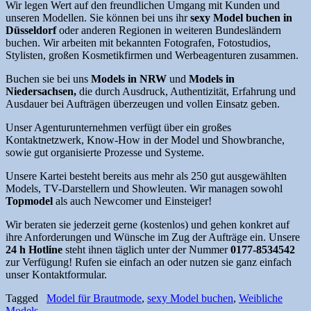
Wir legen Wert auf den freundlichen Umgang mit Kunden und
unseren Modellen. Sie können bei uns ihr
sexy Model buchen in
Düsseldorf
oder anderen Regionen in weiteren Bundesländern
buchen. Wir arbeiten mit bekannten Fotografen, Fotostudios,
Stylisten, großen Kosmetikfirmen und Werbeagenturen zusammen.
Buchen sie bei uns
Models in NRW
und
Models in
Niedersachsen,
die durch Ausdruck, Authentizität, Erfahrung und
Ausdauer bei Aufträgen überzeugen und vollen Einsatz geben.
Unser Agenturunternehmen verfügt über ein großes
Kontaktnetzwerk, Know-How in der Model und Showbranche,
sowie gut organisierte Prozesse und Systeme.
Unsere Kartei besteht bereits aus mehr als 250 gut ausgewählten
Models, TV-Darstellern und Showleuten. Wir managen sowohl
Topmodel
als auch Newcomer und Einsteiger!
Wir beraten sie jederzeit gerne (kostenlos) und gehen konkret auf
ihre Anforderungen und Wünsche im Zug der Aufträge ein. Unsere
24 h Hotline
steht ihnen täglich unter der Nummer
0177-8534542
zur Verfügung! Rufen sie einfach an oder nutzen sie ganz einfach
unser Kontaktformular.
Tagged
Model für Brautmode
,
sexy Model buchen
,
Weibliche
Models