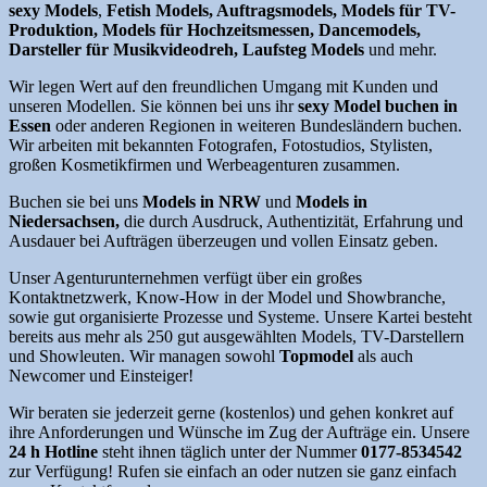
sexy Models
,
Fetish Models, Auftragsmodels, Models für TV-
Produktion, Models für Hochzeitsmessen,
Dancemodels,
Darsteller für Musikvideodreh, Laufsteg Models
und mehr.
Wir legen Wert auf den freundlichen Umgang mit Kunden und
unseren Modellen. Sie können bei uns ihr
sexy Model buchen in
Essen
oder anderen Regionen in weiteren Bundesländern buchen.
Wir arbeiten mit bekannten Fotografen, Fotostudios, Stylisten,
großen Kosmetikfirmen und Werbeagenturen zusammen.
Buchen sie bei uns
Models in NRW
und
Models in
Niedersachsen,
die durch Ausdruck, Authentizität, Erfahrung und
Ausdauer bei Aufträgen überzeugen und vollen Einsatz geben.
Unser Agenturunternehmen verfügt über ein großes
Kontaktnetzwerk, Know-How in der Model und Showbranche,
sowie gut organisierte Prozesse und Systeme. Unsere Kartei besteht
bereits aus mehr als 250 gut ausgewählten Models, TV-Darstellern
und Showleuten. Wir managen sowohl
Topmodel
als auch
Newcomer und Einsteiger!
Wir beraten sie jederzeit gerne (kostenlos) und gehen konkret auf
ihre Anforderungen und Wünsche im Zug der Aufträge ein. Unsere
24 h Hotline
steht ihnen täglich unter der Nummer
0177-8534542
zur Verfügung! Rufen sie einfach an oder nutzen sie ganz einfach