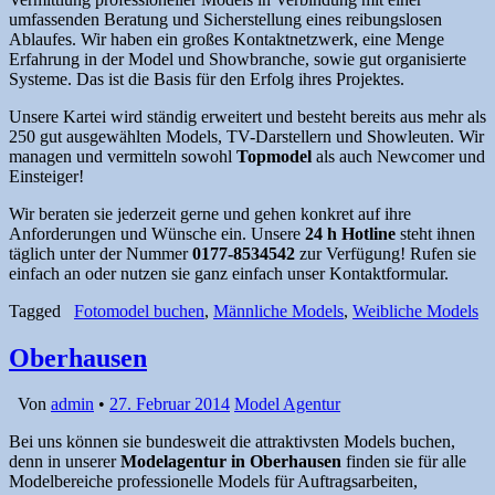
umfassenden Beratung und Sicherstellung eines reibungslosen
Ablaufes. Wir haben ein großes Kontaktnetzwerk, eine Menge
Erfahrung in der Model und Showbranche, sowie gut organisierte
Systeme. Das ist die Basis für den Erfolg ihres Projektes.
Unsere Kartei wird ständig erweitert und besteht bereits aus mehr als
250 gut ausgewählten Models, TV-Darstellern und Showleuten. Wir
managen und vermitteln sowohl
Topmodel
als auch Newcomer und
Einsteiger!
Wir beraten sie jederzeit gerne und gehen konkret auf ihre
Anforderungen und Wünsche ein. Unsere
24 h Hotline
steht ihnen
täglich unter der Nummer
0177-8534542
zur Verfügung! Rufen sie
einfach an oder nutzen sie ganz einfach unser Kontaktformular.
Tagged
Fotomodel buchen
,
Männliche Models
,
Weibliche Models
Oberhausen
Von
admin
•
27. Februar 2014
Model Agentur
Bei uns können sie bundesweit die attraktivsten Models buchen,
denn in unserer
Modelagentur in Oberhausen
finden sie für alle
Modelbereiche professionelle Models für Auftragsarbeiten,