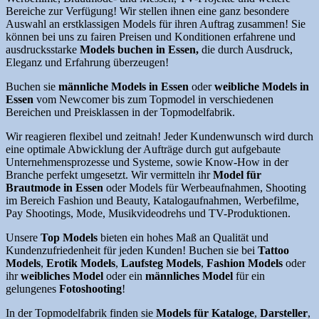
Bereiche zur Verfügung! Wir stellen ihnen eine ganz besondere
Auswahl an erstklassigen Models für ihren Auftrag zusammen! Sie
können bei uns zu fairen Preisen und Konditionen erfahrene und
ausdrucksstarke
Models buchen in Essen,
die durch Ausdruck,
Eleganz und Erfahrung überzeugen!
Buchen sie
männliche Models in Essen
oder
weibliche Models in
Essen
vom Newcomer bis zum Topmodel in verschiedenen
Bereichen und Preisklassen in der Topmodelfabrik.
Wir reagieren flexibel und zeitnah! Jeder Kundenwunsch wird durch
eine optimale Abwicklung der Aufträge durch gut aufgebaute
Unternehmensprozesse und Systeme, sowie Know-How in der
Branche perfekt umgesetzt. Wir vermitteln ihr
Model für
Brautmode in Essen
oder Models für Werbeaufnahmen, Shooting
im Bereich Fashion und Beauty, Katalogaufnahmen, Werbefilme,
Pay Shootings, Mode, Musikvideodrehs und TV-Produktionen.
Unsere
Top Models
bieten ein hohes Maß an Qualität und
Kundenzufriedenheit für jeden Kunden! Buchen sie bei
Tattoo
Models
,
Erotik Models
,
Laufsteg Models
,
Fashion Models
oder
ihr
weibliches Model
oder ein
männliches Model
für ein
gelungenes
Fotoshooting
!
In der Topmodelfabrik finden sie
Models für Kataloge
,
Darsteller
,